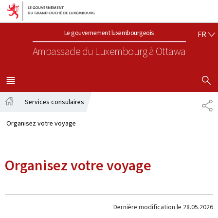
Aller au menu principal
Aller au contenu
FR
Le gouvernement luxembourgeois
FR
Ambassade du Luxembourg
à Ottawa
AFFICHER
MENU
PRINCIPAL
Services consulaires
PA
Accueil
Organisez votre voyage
Organisez votre voyage
Dernière modification le
28.05.2026