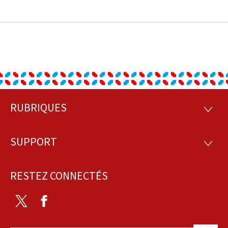
RUBRIQUES
Pied
RUBRI
de
SUPPORT
SUPP
page
RESTEZ CONNECTÉS
Twitter
Facebook